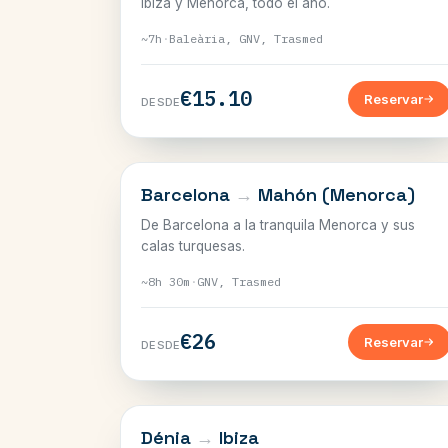
Ibiza y Menorca, todo el año.
~7h
·
Baleària, GNV, Trasmed
€15.10
Reservar
DESDE
BALEARES
Barcelona
→
Mahón (Menorca)
De Barcelona a la tranquila Menorca y sus
calas turquesas.
~8h 30m
·
GNV, Trasmed
€26
Reservar
DESDE
BALEARES
Dénia
→
Ibiza