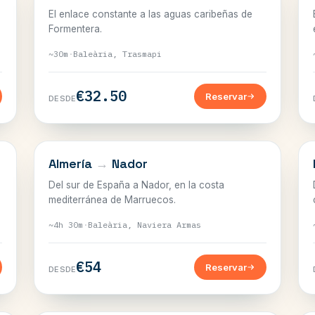
El enlace constante a las aguas caribeñas de
Formentera.
~30m
·
Baleària, Trasmapi
€32.50
Reservar
DESDE
EL ESTRECHO
Almería
→
Nador
Del sur de España a Nador, en la costa
mediterránea de Marruecos.
~4h 30m
·
Baleària, Naviera Armas
€54
Reservar
DESDE