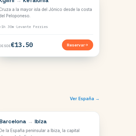
Kyllini
→
Kefalonia
Cruza a la mayor isla del Jónico desde la costa
del Peloponeso.
~1h 30m
·
Levante Ferries
€13.50
Reservar
DESDE
Ver España →
BALEARES
Barcelona
→
Ibiza
De la España peninsular a Ibiza, la capital