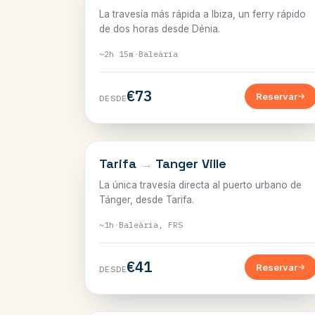
La travesía más rápida a Ibiza, un ferry rápido
de dos horas desde Dénia.
~2h 15m
·
Baleària
€73
Reservar
DESDE
EL ESTRECHO
Tarifa
→
Tanger Ville
La única travesía directa al puerto urbano de
Tánger, desde Tarifa.
~1h
·
Baleària, FRS
€41
Reservar
DESDE