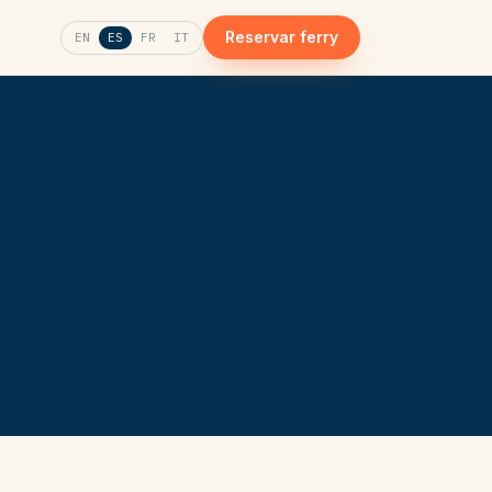
Reservar ferry
EN
ES
FR
IT