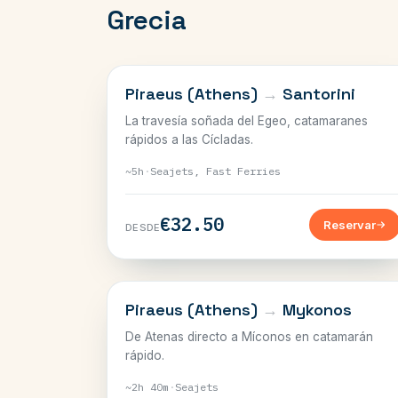
Grecia
CÍCLADAS
Piraeus (Athens)
→
Santorini
La travesía soñada del Egeo, catamaranes
rápidos a las Cícladas.
~5h
·
Seajets, Fast Ferries
€32.50
Reservar
DESDE
CÍCLADAS
Piraeus (Athens)
→
Mykonos
De Atenas directo a Míconos en catamarán
rápido.
~2h 40m
·
Seajets