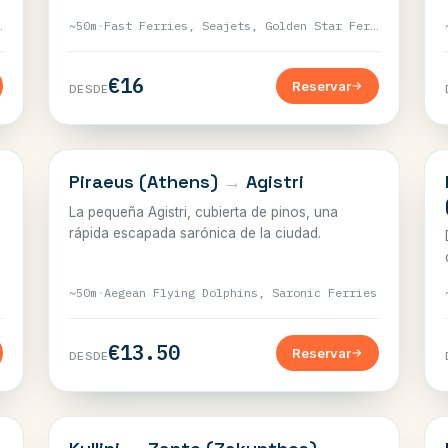
erries
~50m
·
Fast Ferries, Seajets, Golden Star Ferries
€16
Reservar
DESDE
SARÓNICO
Piraeus (Athens)
→
Agistri
La pequeña Agistri, cubierta de pinos, una
rápida escapada sarónica de la ciudad.
~50m
·
Aegean Flying Dolphins, Saronic Ferries
€13.50
Reservar
DESDE
JÓNICO