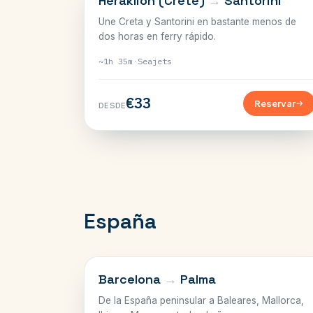
Heraklion (Crete)
→
Santorini
Une Creta y Santorini en bastante menos de
dos horas en ferry rápido.
~1h 35m
·
Seajets
€33
Reservar
DESDE
España
BALEARES
Barcelona
→
Palma
De la España peninsular a Baleares, Mallorca,