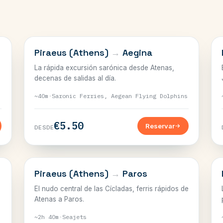
SARÓNICO
Piraeus (Athens)
→
Aegina
La rápida excursión sarónica desde Atenas,
decenas de salidas al día.
~40m
·
Saronic Ferries, Aegean Flying Dolphins
€5.50
Reservar
DESDE
CÍCLADAS
Piraeus (Athens)
→
Paros
El nudo central de las Cícladas, ferris rápidos de
Atenas a Paros.
~2h 40m
·
Seajets