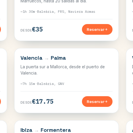
Marruecos, hasta 20 salidas al día.
~1h 30m
·
Baleària, FRS, Naviera Armas
€35
Reservar
DESDE
BALEARES
Valencia
→
Palma
La puerta sur a Mallorca, desde el puerto de
Valencia.
~7h 15m
·
Baleària, GNV
€17.75
Reservar
DESDE
BALEARES
Ibiza
→
Formentera