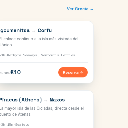
Ver Grecia →
JÓNICO
Igoumenitsa
→
Corfu
El enlace continuo a la isla más visitada del
Jónico.
~1h
·
Kerkyra Seaways, Ventouris Ferries
€10
Reservar
DESDE
CÍCLADAS
Piraeus (Athens)
→
Naxos
La mayor isla de las Cícladas, directa desde el
puerto de Atenas.
~3h 15m
·
Seajets