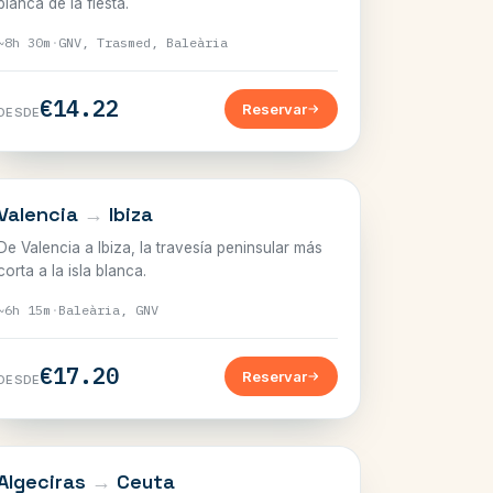
blanca de la fiesta.
~8h 30m
·
GNV, Trasmed, Baleària
€14.22
Reservar
DESDE
BALEARES
Valencia
→
Ibiza
De Valencia a Ibiza, la travesía peninsular más
corta a la isla blanca.
~6h 15m
·
Baleària, GNV
€17.20
Reservar
DESDE
EL ESTRECHO
Algeciras
→
Ceuta