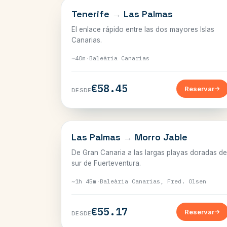
CANARIAS
Tenerife
→
Las Palmas
El enlace rápido entre las dos mayores Islas
Canarias.
~40m
·
Baleària Canarias
€58.45
Reservar
DESDE
CANARIAS
Las Palmas
→
Morro Jable
De Gran Canaria a las largas playas doradas de
sur de Fuerteventura.
~1h 45m
·
Baleària Canarias, Fred. Olsen
€55.17
Reservar
DESDE