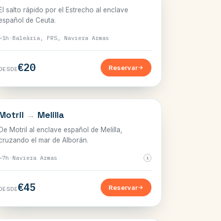
El salto rápido por el Estrecho al enclave
español de Ceuta.
~1h
·
Baleària, FRS, Naviera Armas
€20
Reservar
DESDE
EL ESTRECHO
Motril
→
Melilla
De Motril al enclave español de Melilla,
cruzando el mar de Alborán.
~7h
·
Naviera Armas
i
€45
Reservar
DESDE