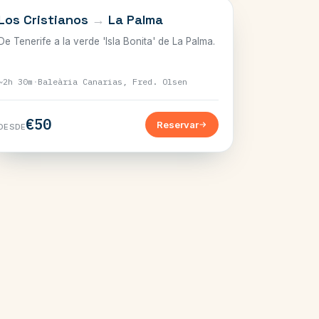
CANARIAS
Los Cristianos
→
La Palma
De Tenerife a la verde 'Isla Bonita' de La Palma.
~2h 30m
·
Baleària Canarias, Fred. Olsen
€50
Reservar
DESDE