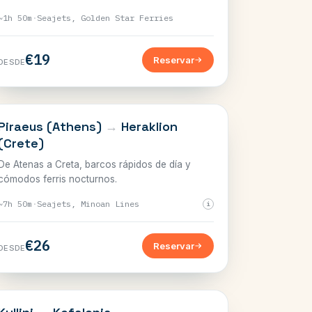
~1h 50m
·
Seajets, Golden Star Ferries
€19
Reservar
DESDE
CRETA
Piraeus (Athens)
→
Heraklion
(Crete)
De Atenas a Creta, barcos rápidos de día y
cómodos ferris nocturnos.
~7h 50m
·
Seajets, Minoan Lines
i
€26
Reservar
DESDE
JÓNICO