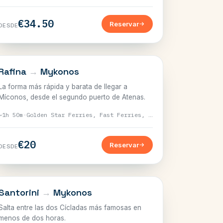
€34.50
Reservar
DESDE
CÍCLADAS
Rafina
→
Mykonos
La forma más rápida y barata de llegar a
Míconos, desde el segundo puerto de Atenas.
~1h 50m
·
Golden Star Ferries, Fast Ferries, Seajets
€20
Reservar
DESDE
CÍCLADAS
Santorini
→
Mykonos
Salta entre las dos Cícladas más famosas en
menos de dos horas.