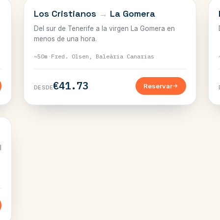
CANARIAS
Los Cristianos
→
La Gomera
Del sur de Tenerife a la virgen La Gomera en
menos de una hora.
~50m
·
Fred. Olsen, Baleària Canarias
€41.73
Reservar
DESDE
l