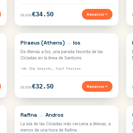
€34.50
Reservar
DESDE
CÍCLADAS
Piraeus (Athens)
→
Ios
De Atenas a Íos, una parada favorita de las
Cícladas en la línea de Santorini.
~4h 15m
·
Seajets, Fast Ferries
€32.50
Reservar
DESDE
CÍCLADAS
Rafina
→
Andros
La isla de las Cícladas más cercana a Atenas, a
menos de una hora de Rafina.