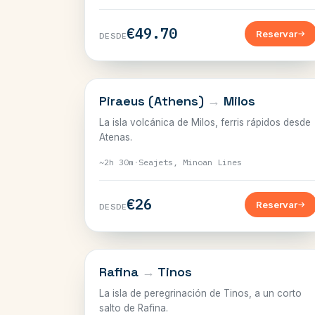
€49.70
Reservar
DESDE
CÍCLADAS
Piraeus (Athens)
→
Milos
La isla volcánica de Milos, ferris rápidos desde
Atenas.
~2h 30m
·
Seajets, Minoan Lines
€26
Reservar
DESDE
CÍCLADAS
Rafina
→
Tinos
La isla de peregrinación de Tinos, a un corto
salto de Rafina.