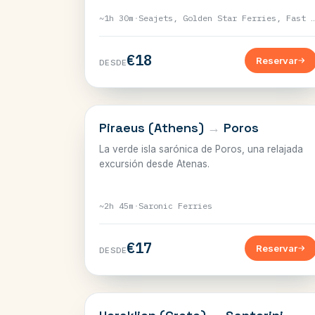
~1h 30m
·
Seajets, Golden Star Ferries, Fast F
€18
Reservar
DESDE
SARÓNICO
Piraeus (Athens)
→
Poros
La verde isla sarónica de Poros, una relajada
excursión desde Atenas.
~2h 45m
·
Saronic Ferries
€17
Reservar
DESDE
CRETA