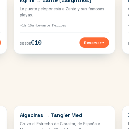
Kyllini
→
Zante (Zakynthos)
La puerta peloponesia a Zante y sus famosas
playas.
~1h 15m
·
Levante Ferries
€10
Reservar
DESDE
EL ESTRECHO
Algeciras
→
Tangier Med
Cruza el Estrecho de Gibraltar, de España a