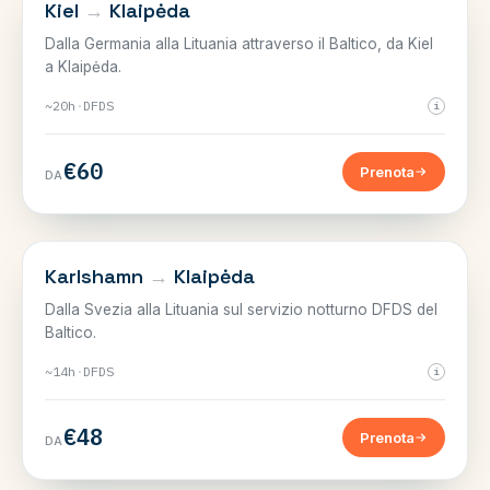
SVEZIA, GERMANIA E BALTICO
Kiel
→
Klaipėda
Dalla Germania alla Lituania attraverso il Baltico, da Kiel
a Klaipėda.
~20h
·
DFDS
i
€60
Prenota
DA
SVEZIA, GERMANIA E BALTICO
Karlshamn
→
Klaipėda
Dalla Svezia alla Lituania sul servizio notturno DFDS del
Baltico.
~14h
·
DFDS
i
€48
Prenota
DA