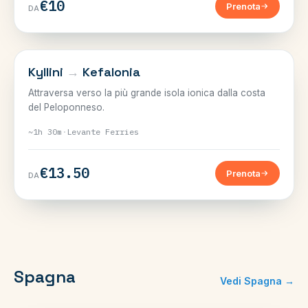
€10
Prenota
DA
IONIE
Kyllini
→
Kefalonia
Attraversa verso la più grande isola ionica dalla costa
del Peloponneso.
~1h 30m
·
Levante Ferries
€13.50
Prenota
DA
Spagna
Vedi Spagna →