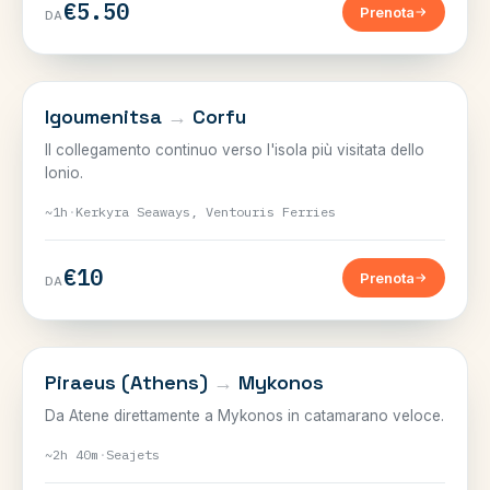
€5.50
Prenota
DA
IONIE
Igoumenitsa
→
Corfu
Il collegamento continuo verso l'isola più visitata dello
Ionio.
~1h
·
Kerkyra Seaways, Ventouris Ferries
€10
Prenota
DA
CICLADI
Piraeus (Athens)
→
Mykonos
Da Atene direttamente a Mykonos in catamarano veloce.
~2h 40m
·
Seajets