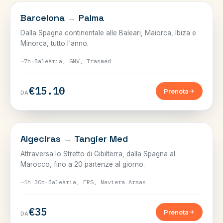
BALEARI
Barcelona
→
Palma
Dalla Spagna continentale alle Baleari, Maiorca, Ibiza e
Minorca, tutto l'anno.
~7h
·
Baleària, GNV, Trasmed
€15.10
Prenota
DA
LO STRETTO
Algeciras
→
Tangier Med
Attraversa lo Stretto di Gibilterra, dalla Spagna al
Marocco, fino a 20 partenze al giorno.
~1h 30m
·
Baleària, FRS, Naviera Armas
€35
Prenota
DA