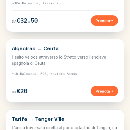
~30m
·
Baleària, Trasmapi
€32.50
Prenota
DA
LO STRETTO
Algeciras
→
Ceuta
Il salto veloce attraverso lo Stretto verso l'enclave
spagnola di Ceuta.
~1h
·
Baleària, FRS, Naviera Armas
€20
Prenota
DA
LO STRETTO
Tarifa
→
Tanger Ville
L'unica traversata diretta al porto cittadino di Tangeri, da