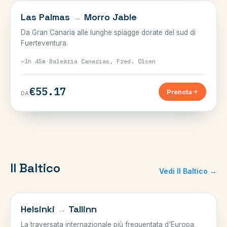
CANARIE
Las Palmas
→
Morro Jable
Da Gran Canaria alle lunghe spiagge dorate del sud di
Fuerteventura.
~1h 45m
·
Baleària Canarias, Fred. Olsen
€55.17
Prenota
DA
Il Baltico
Vedi Il Baltico →
GOLFO DI FINLANDIA
Helsinki
→
Tallinn
La traversata internazionale più frequentata d'Europa,