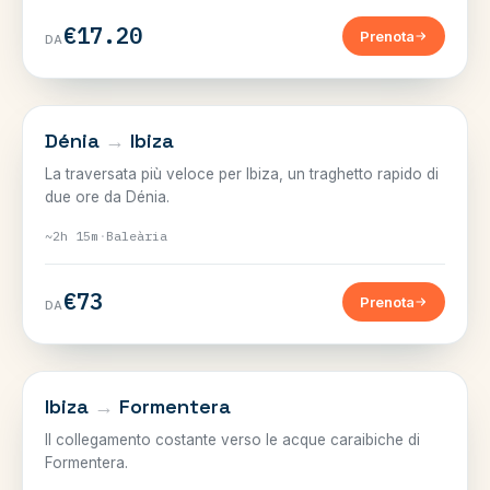
€17.20
Prenota
DA
BALEARI
Dénia
→
Ibiza
La traversata più veloce per Ibiza, un traghetto rapido di
due ore da Dénia.
~2h 15m
·
Baleària
€73
Prenota
DA
BALEARI
Ibiza
→
Formentera
Il collegamento costante verso le acque caraibiche di
Formentera.