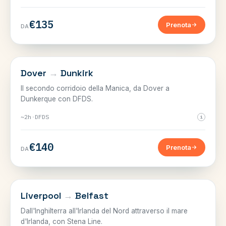
€135
Prenota
DA
CANALE DELLA MANICA
Dover
→
Dunkirk
Il secondo corridoio della Manica, da Dover a
Dunkerque con DFDS.
~2h
·
DFDS
i
€140
Prenota
DA
MARE D'IRLANDA
Liverpool
→
Belfast
Dall'Inghilterra all'Irlanda del Nord attraverso il mare
d'Irlanda, con Stena Line.