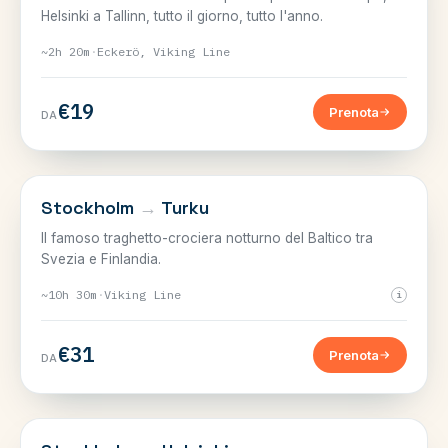
Helsinki a Tallinn, tutto il giorno, tutto l'anno.
~2h 20m
·
Eckerö, Viking Line
€19
Prenota
DA
SVEZIA–FINLANDIA
Stockholm
→
Turku
Il famoso traghetto-crociera notturno del Baltico tra
Svezia e Finlandia.
~10h 30m
·
Viking Line
i
€31
Prenota
DA
SVEZIA–FINLANDIA