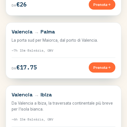
€26
Prenota
DA
BALEARI
Valencia
→
Palma
La porta sud per Maiorca, dal porto di Valencia.
~7h 15m
·
Baleària, GNV
€17.75
Prenota
DA
BALEARI
Valencia
→
Ibiza
Da Valencia a Ibiza, la traversata continentale più breve
per l'isola bianca.
~6h 15m
·
Baleària, GNV