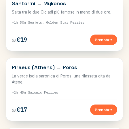
CICLADI
Santorini
→
Mykonos
Salta tra le due Cicladi più famose in meno di due ore.
~1h 50m
·
Seajets, Golden Star Ferries
€19
Prenota
DA
SARONICO
Piraeus (Athens)
→
Poros
La verde isola saronica di Poros, una rilassata gita da
Atene.
~2h 45m
·
Saronic Ferries
€17
Prenota
DA