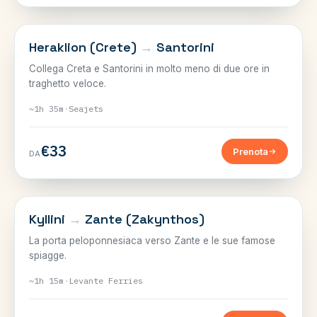
CRETA
Heraklion (Crete)
→
Santorini
Collega Creta e Santorini in molto meno di due ore in
traghetto veloce.
~1h 35m
·
Seajets
€33
Prenota
DA
IONIE
Kyllini
→
Zante (Zakynthos)
La porta peloponnesiaca verso Zante e le sue famose
spiagge.
~1h 15m
·
Levante Ferries