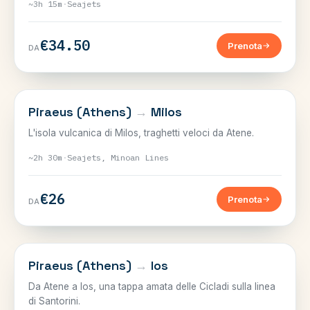
~3h 15m
·
Seajets
€34.50
Prenota
DA
CICLADI
Piraeus (Athens)
→
Milos
L'isola vulcanica di Milos, traghetti veloci da Atene.
~2h 30m
·
Seajets, Minoan Lines
€26
Prenota
DA
CICLADI
Piraeus (Athens)
→
Ios
Da Atene a Ios, una tappa amata delle Cicladi sulla linea
di Santorini.