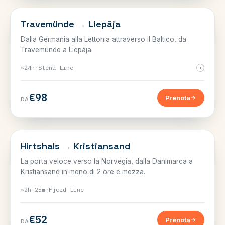
SVEZIA, GERMANIA E BALTICO
Travemünde
→
Liepāja
Dalla Germania alla Lettonia attraverso il Baltico, da
Travemünde a Liepāja.
~24h
·
Stena Line
i
€98
Prenota
DA
NORVEGIA
Hirtshals
→
Kristiansand
La porta veloce verso la Norvegia, dalla Danimarca a
Kristiansand in meno di 2 ore e mezza.
~2h 25m
·
Fjord Line
€52
Prenota
DA