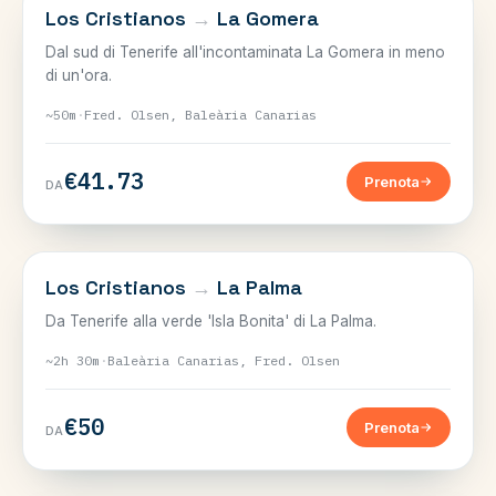
CANARIE
Los Cristianos
→
La Gomera
Dal sud di Tenerife all'incontaminata La Gomera in meno
di un'ora.
~50m
·
Fred. Olsen, Baleària Canarias
€41.73
Prenota
DA
CANARIE
Los Cristianos
→
La Palma
Da Tenerife alla verde 'Isla Bonita' di La Palma.
~2h 30m
·
Baleària Canarias, Fred. Olsen
€50
Prenota
DA