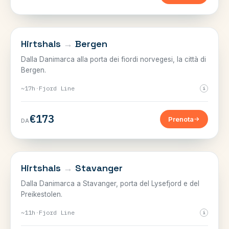
NORVEGIA
Hirtshals
→
Bergen
Dalla Danimarca alla porta dei fiordi norvegesi, la città di
Bergen.
~17h
·
Fjord Line
i
€173
Prenota
DA
NORVEGIA
Hirtshals
→
Stavanger
Dalla Danimarca a Stavanger, porta del Lysefjord e del
Preikestolen.
~11h
·
Fjord Line
i