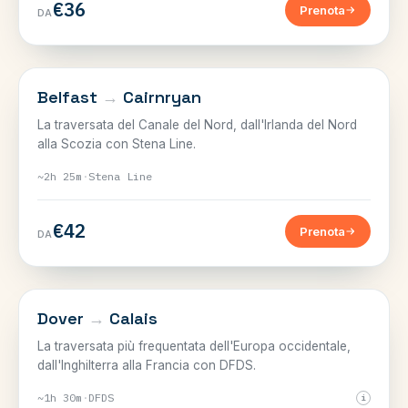
€36
Prenota
DA
MARE D'IRLANDA
Belfast
→
Cairnryan
La traversata del Canale del Nord, dall'Irlanda del Nord
alla Scozia con Stena Line.
~2h 25m
·
Stena Line
€42
Prenota
DA
CANALE DELLA MANICA
Dover
→
Calais
La traversata più frequentata dell'Europa occidentale,
dall'Inghilterra alla Francia con DFDS.
~1h 30m
·
DFDS
i