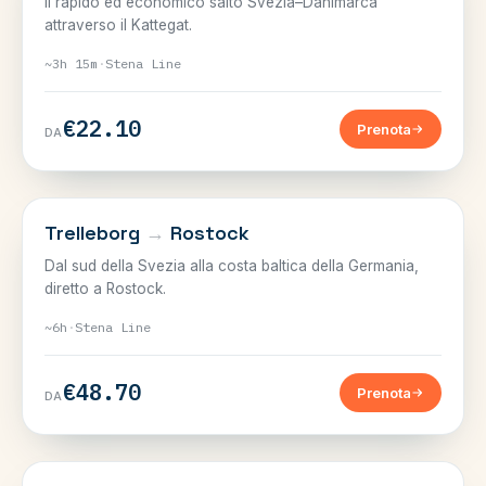
Il rapido ed economico salto Svezia–Danimarca
attraverso il Kattegat.
~3h 15m
·
Stena Line
€22.10
Prenota
DA
SVEZIA, GERMANIA E BALTICO
Trelleborg
→
Rostock
Dal sud della Svezia alla costa baltica della Germania,
diretto a Rostock.
~6h
·
Stena Line
€48.70
Prenota
DA