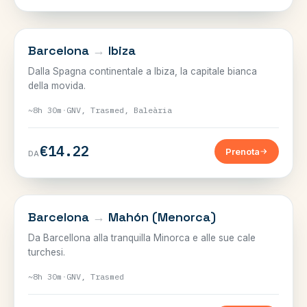
BALEARI
Barcelona
→
Ibiza
Dalla Spagna continentale a Ibiza, la capitale bianca
della movida.
~8h 30m
·
GNV, Trasmed, Baleària
€14.22
Prenota
DA
BALEARI
Barcelona
→
Mahón (Menorca)
Da Barcellona alla tranquilla Minorca e alle sue cale
turchesi.
~8h 30m
·
GNV, Trasmed