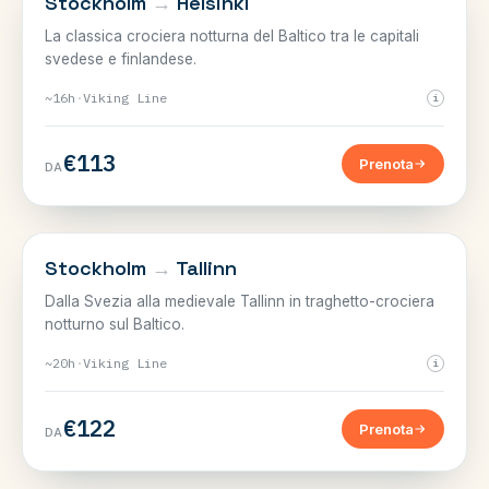
Stockholm
→
Helsinki
La classica crociera notturna del Baltico tra le capitali
svedese e finlandese.
~16h
·
Viking Line
i
€113
Prenota
DA
SVEZIA–ESTONIA
Stockholm
→
Tallinn
Dalla Svezia alla medievale Tallinn in traghetto-crociera
notturno sul Baltico.
~20h
·
Viking Line
i
€122
Prenota
DA