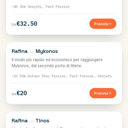
~4h 15m
·
Seajets, Fast Ferries
€32.50
Prenota
DA
CICLADI
Rafina
→
Mykonos
Il modo più rapido ed economico per raggiungere
Mykonos, dal secondo porto di Atene.
~1h 50m
·
Golden Star Ferries, Fast Ferries, Seajets
€20
Prenota
DA
CICLADI
Rafina
→
Tinos