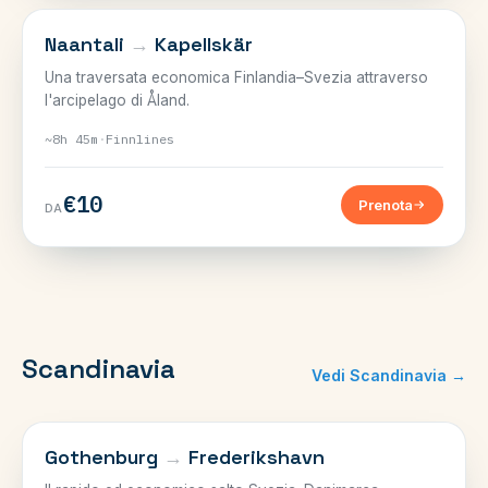
SVEZIA–FINLANDIA
Naantali
→
Kapellskär
Una traversata economica Finlandia–Svezia attraverso
l'arcipelago di Åland.
~8h 45m
·
Finnlines
€10
Prenota
DA
Scandinavia
Vedi Scandinavia →
SVEZIA E DANIMARCA
Gothenburg
→
Frederikshavn