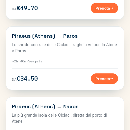
€49.70
Prenota
DA
CICLADI
Piraeus (Athens)
→
Paros
Lo snodo centrale delle Cicladi, traghetti veloci da Atene
a Paros.
~2h 40m
·
Seajets
€34.50
Prenota
DA
CICLADI
Piraeus (Athens)
→
Naxos
La più grande isola delle Cicladi, diretta dal porto di
Atene.