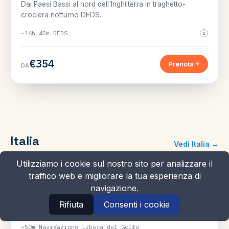
Dai Paesi Bassi al nord dell'Inghilterra in traghetto-
crociera notturno DFDS.
~16h 45m
·
DFDS
i
€354
Prenota
DA
Italia
Vedi Italia →
Utilizziamo i cookie sul nostro sito per analizzare il
traffico web e migliorare la tua esperienza di
GOLFO DI NAPOLI
Naples
→
Capri
navigazione.
Il classico del golfo di Napoli, rapidi collegamenti per
Rifiuta
Consenti i cookie
Capri per tutto il giorno.
~50m
·
Navigazione Libera del Golfo