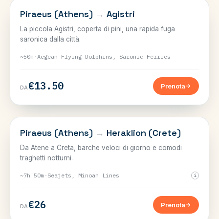
SARONICO
Piraeus (Athens)
→
Agistri
La piccola Agistri, coperta di pini, una rapida fuga
saronica dalla città.
~50m
·
Aegean Flying Dolphins, Saronic Ferries
€13.50
Prenota
DA
CRETA
Piraeus (Athens)
→
Heraklion (Crete)
Da Atene a Creta, barche veloci di giorno e comodi
traghetti notturni.
~7h 50m
·
Seajets, Minoan Lines
i
€26
Prenota
DA