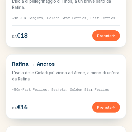
L'isola di pellegrinaggio di Tinos, a un breve salto da
Rafina.
~1h 30m
·
Seajets, Golden Star Ferries, Fast Ferries
€18
Prenota
DA
CICLADI
Rafina
→
Andros
L'isola delle Cicladi più vicina ad Atene, a meno di un'ora
da Rafina.
~50m
·
Fast Ferries, Seajets, Golden Star Ferries
€16
Prenota
DA