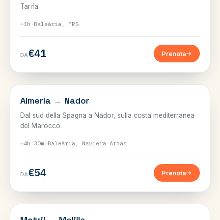
Tarifa.
~1h
·
Baleària, FRS
€41
Prenota
DA
LO STRETTO
Almería
→
Nador
Dal sud della Spagna a Nador, sulla costa mediterranea
del Marocco.
~4h 30m
·
Baleària, Naviera Armas
€54
Prenota
DA
LO STRETTO
Motril
→
Melilla