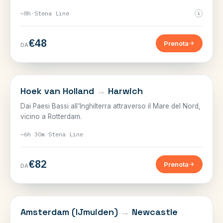
~8h
·
Stena Line
i
€48
Prenota
DA
MARE DEL NORD
Hoek van Holland
→
Harwich
Dai Paesi Bassi all'Inghilterra attraverso il Mare del Nord,
vicino a Rotterdam.
~6h 30m
·
Stena Line
€82
Prenota
DA
MARE DEL NORD
Amsterdam (IJmuiden)
→
Newcastle