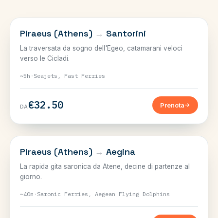
CICLADI
Piraeus (Athens)
→
Santorini
La traversata da sogno dell'Egeo, catamarani veloci
verso le Cicladi.
~5h
·
Seajets, Fast Ferries
€32.50
Prenota
DA
SARONICO
Piraeus (Athens)
→
Aegina
La rapida gita saronica da Atene, decine di partenze al
giorno.
~40m
·
Saronic Ferries, Aegean Flying Dolphins