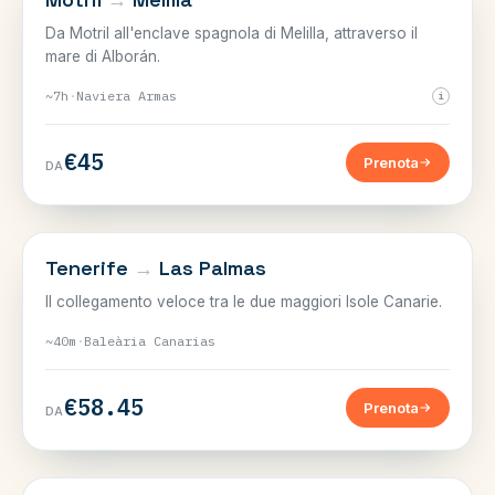
Da Motril all'enclave spagnola di Melilla, attraverso il
mare di Alborán.
~7h
·
Naviera Armas
i
€45
Prenota
DA
CANARIE
Tenerife
→
Las Palmas
Il collegamento veloce tra le due maggiori Isole Canarie.
~40m
·
Baleària Canarias
€58.45
Prenota
DA